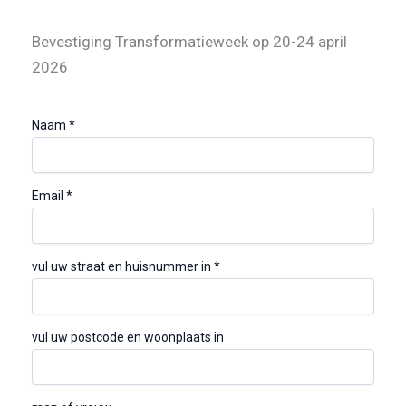
Skip
to
Bevestiging Transformatieweek op 20-24 april
content
2026
Naam
*
Email
*
vul uw straat en huisnummer in
*
vul uw postcode en woonplaats in